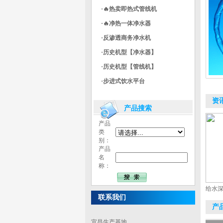
·🔥热卖即热式管线机
·🔥净热一体净水器
·反渗透商务净水机
·历史机型【净水器】
·历史机型【管线机】
·步进式饮水平台
资
产品搜索
产品
类
别：
产品
名
称：
给水
联系我们
产
宜昌生产基地